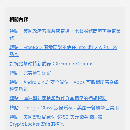
相關內容
轉貼：英國政府索取解密密鑰，電郵服務商寧可結束業
務
轉貼：FreeBSD 開發團隊不信任 Intel 和 VIA 的加密
晶片
對抗點擊劫持新武器：X-Frame-Options
轉貼：完美遠期保密
轉貼：Android 4.3 安全漏洞，Apps 可撤銷所有系統
鎖定功能
轉貼：澳洲與外國情報夥伴分享國民的通訊資料
轉貼：Google Glass 涉侵隱私，美國一餐廳聲言禁用
轉貼：美國警察局繳付 $750 美元贖金取回被
CryptoLocker 劫持的檔案