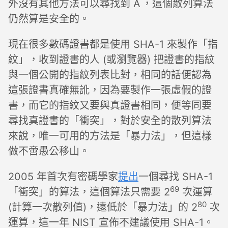
‘
外沒有其他方法可以尋找到 A
，這個散列算法
仍然算是安全的。
現在很多數碼證書都是使用 SHA-1 來製作「指
紋」，收到證書的人 (或瀏覽器) 把證書的指紋
與一個公開的指紋列表比對，相同的話便認為
這張證書真確無訛，因為要製作一張虛假的證
書，而它的指紋又要與真證書相同，便等同要
尋找真證書的「衝突」，對於安全的散列算法
來說，唯一可用的方法是「暴力法」，但這樣
做不啻愚公移山。
2005 年首次有密碼學家
提出
一個尋找 SHA-1
69
「衝突」的算法，這個算法只需要 2
次運算
80
(計算一次散列值)，遠低於「暴力法」的 2
次
運算，這一年 NIST 宣佈不建議使用 SHA-1。