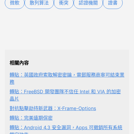
微軟
散列算法
衝突
認證機關
證書
相關內容
轉貼：英國政府索取解密密鑰，電郵服務商寧可結束業
務
轉貼：FreeBSD 開發團隊不信任 Intel 和 VIA 的加密
晶片
對抗點擊劫持新武器：X-Frame-Options
轉貼：完美遠期保密
轉貼：Android 4.3 安全漏洞，Apps 可撤銷所有系統