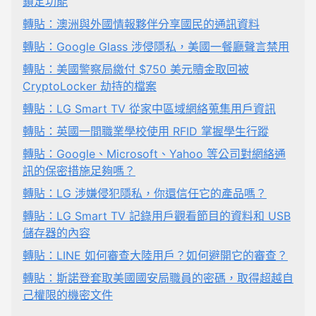
鎖定功能
轉貼：澳洲與外國情報夥伴分享國民的通訊資料
轉貼：Google Glass 涉侵隱私，美國一餐廳聲言禁用
轉貼：美國警察局繳付 $750 美元贖金取回被
CryptoLocker 劫持的檔案
轉貼：LG Smart TV 從家中區域網絡蒐集用戶資訊
轉貼：英國一間職業學校使用 RFID 掌握學生行蹤
轉貼：Google、Microsoft、Yahoo 等公司對網絡通
訊的保密措施足夠嗎？
轉貼：LG 涉嫌侵犯隱私，你還信任它的產品嗎？
轉貼：LG Smart TV 記錄用戶觀看節目的資料和 USB
儲存器的內容
轉貼：LINE 如何審查大陸用戶？如何避開它的審查？
轉貼：斯諾登套取美國國安局職員的密碼，取得超越自
己權限的機密文件