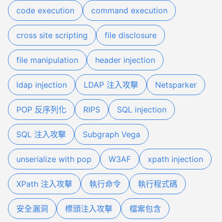
code execution
command execution
cross site scripting
file disclosure
file manipulation
header injection
ldap injection
LDAP 注入攻擊
Netsparker
POP 反序列化
RIPS
SQL injection
SQL 注入攻擊
Subgraph Vega
unserialize with pop
W3AF
xpath injection
XPath 注入攻擊
執行命令
執行程式碼
安全漏洞
標頭注入攻擊
檔案包含