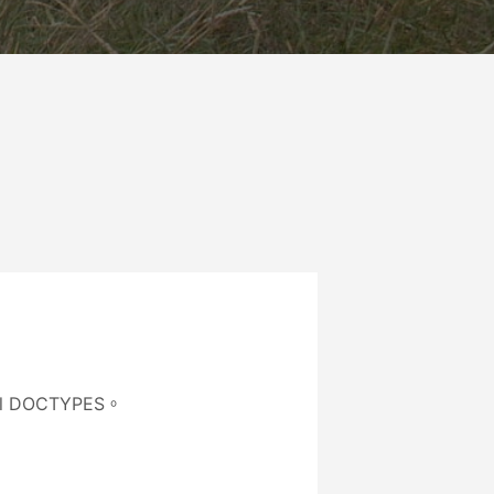
 DOCTYPES。