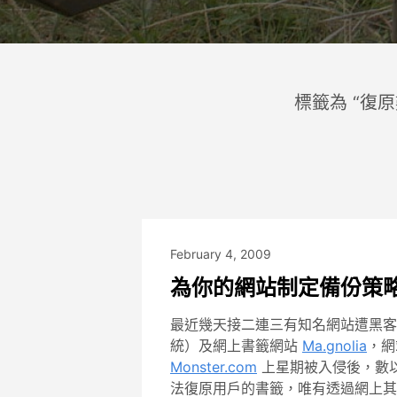
標籤為 “復
February 4, 2009
為你的網站制定備份策
最近幾天接二連三有知名網站遭黑
統）及網上書籤網站
Ma.gnolia
，網
Monster.com
上星期被入侵後，數
法復原用戶的書籤，唯有透過網上其他