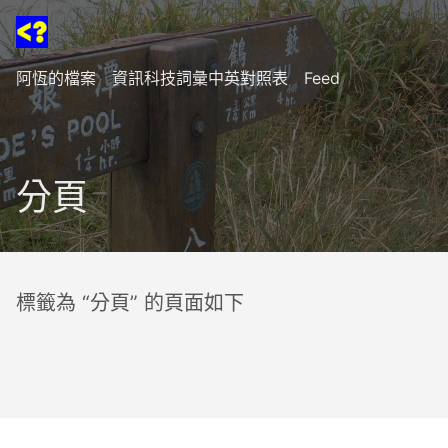
阿恆的檔案
資訊科技詞彙中英對照表
Feed
分頁
標籤為 “分頁” 的頁面如下