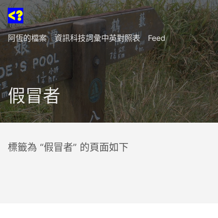
阿恆的檔案
資訊科技詞彙中英對照表
Feed
假冒者
標籤為 “假冒者” 的頁面如下