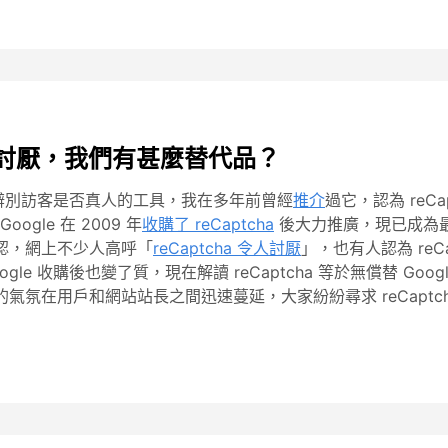
越令人討厭，我們有甚麼替代品？
辨別訪客是否真人的工具，我在多年前曾經
推介
過它，認為 reC
gle 在 2009 年
收購了 reCaptcha
後大力推廣，現已成為最普
難辨認，網上不少人高呼「
reCaptcha 令人討厭
」，也有人認為 reCa
oogle 收購後也變了質，現在解讀 reCaptcha 等於無償替 Goog
ha 的氣氛在用戶和網站站長之間迅速蔓延，大家紛紛尋求 reCaptc