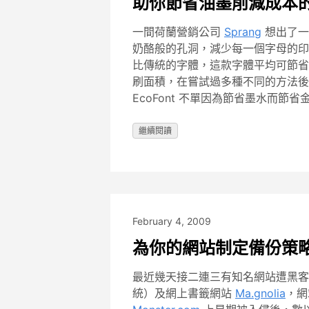
助你節省油墨削減成本的 E
一間荷蘭營銷公司
Sprang
想出了一
奶酪般的孔洞，減少每一個字母的印
比傳統的字體，這款字體平均可節省 
刷面積，在嘗試過多種不同的方法後
EcoFont 不單因為節省墨水而
繼續閱讀
February 4, 2009
為你的網站制定備份策
最近幾天接二連三有知名網站遭黑
統）及網上書籤網站
Ma.gnolia
，網