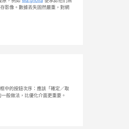
復原，例如
Ma.gnolia
便承認他們無
的緩存影像。數據丟失固然嚴重，對網
框中的按鈕次序：應該「確定／取
的一般做法，比優化介面更重要。