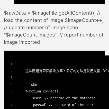
$rawData = $imageFile.getAllContent(); //
load the content of image $imageCount++;
// update number of image echo
“$imageCount images”; // report number of
image imported