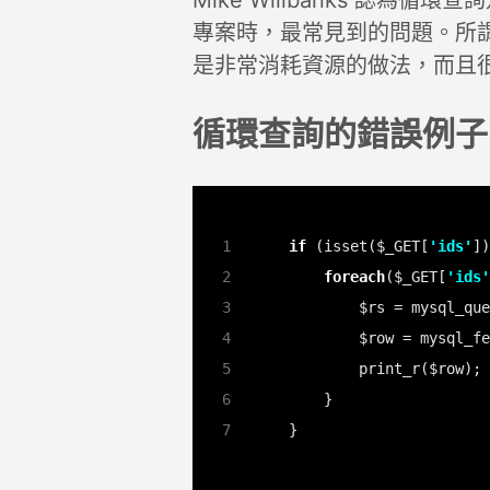
Mike Willbanks 認
專案時，最常見到的問題。所
是非常消耗資源的做法，而且
循環查詢的錯誤例子
if
 (isset($_GET[
'ids'
foreach
($_GET[
'ids'
        $rs = mysql_que