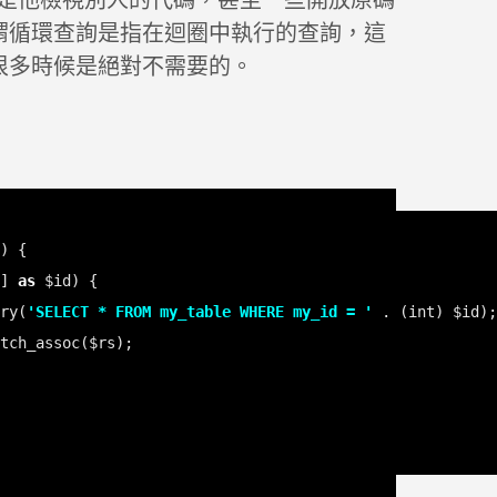
為循環查詢是他檢視別人的代碼，甚至一些開放原碼
謂循環查詢是指在迴圈中執行的查詢，這
很多時候是絕對不需要的。
] 
as
ry(
'SELECT * FROM my_table WHERE my_id = '