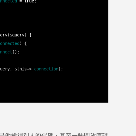
nnected
 = 
true
onnected
nnect
uery, $this->
_connection