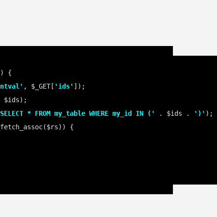
ntval'
, $_GET[
'ids'
SELECT * FROM my_table WHERE my_id IN ('
 . $ids . 
')'