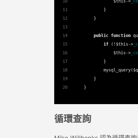
            $this->
_co
public
function
if
 (!$this->
_c
            $this->
_co
        mysql_query($q
循環查詢