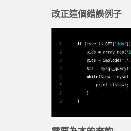
改正這個錯誤例子
if
 (isset($_GET[
'ids'
    $ids = array_map(
'i
    $ids = implode(
','
    $rs = mysql_query(
'
while
需要為本的查詢