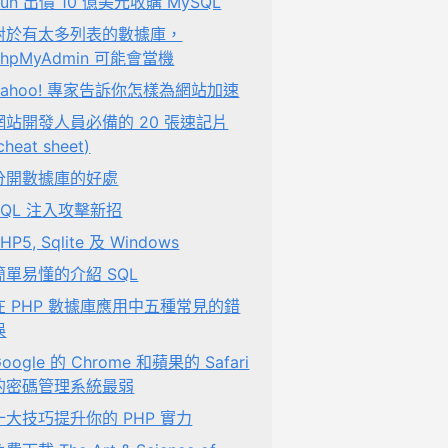
Sun 出價 10 億美元收購 MySQL
對於有太多列表的數據庫，
phpMyAdmin 可能會當機
Yahoo! 專家告訴你怎樣為網站加速
網站開發人員必備的 20 張速記片
cheat sheet)
分開數據庫的好處
SQL 注入攻擊新招
HP5, Sqlite 及 Windows
簡單易懂的介紹 SQL
在 PHP 數據庫應用中五種常見的錯
誤
oogle 的 Chrome 和蘋果的 Safari
的密碼管理系統最弱
十大技巧提升你的 PHP 實力