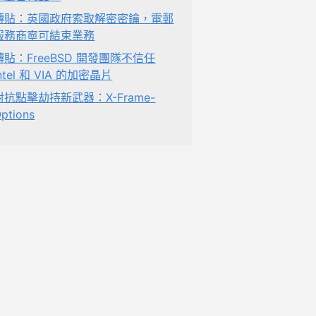
轉貼：英國政府索取解密密鑰，電郵
服務商寧可結束業務
轉貼：FreeBSD 開發團隊不信任
Intel 和 VIA 的加密晶片
對抗點擊劫持新武器：X-Frame-
ptions