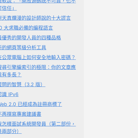
微軟說：「開放源碼既不可靠，也不
可信任」
對天真爛漫的設計師說的十大謊言
10 大求職必備的編程語言
最優秀的開發人員的四種品格
新的網頁等級分析工具
在公眾電腦上如何安全地輸入密碼？
搜尋引擎編索引的極限：你的文章應
該有多長？
提問的智慧（3.2 版）
認識 IPv6
Web 2.0 已經成為註冊商標了
不再撰寫專案建議書
我怎樣面試系統開發員（第二部份，
共兩部分）